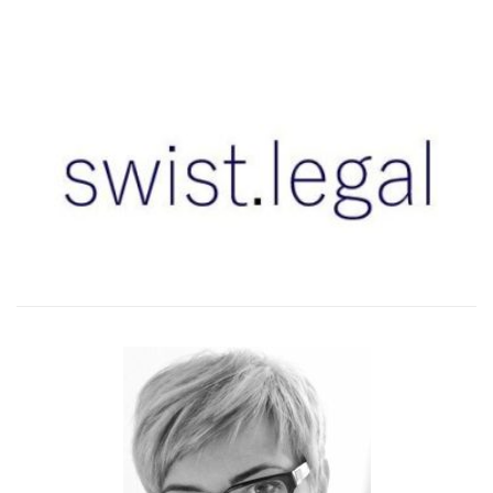
–
–
–