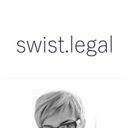
–
–
–