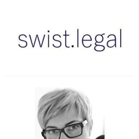
–
–
–