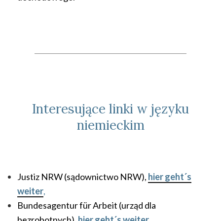
____________________________________________
Interesujące linki w języku
niemieckim
Justiz NRW (sądownictwo NRW),
hier geht´s
weiter
,
Bundesagentur für Arbeit (urząd dla
bezrobotnych)
,
hier geht´s weiter
,