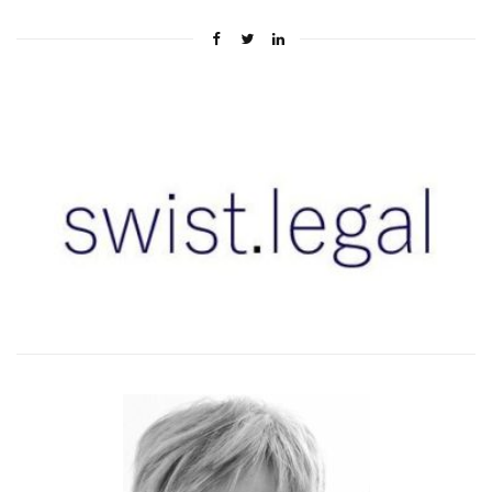
–
–
–