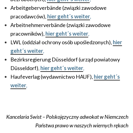
Arbeitgeberverbände (związki zawodowe
pracodawców)
,
hier geht´s weiter
,
Arbeitnehmerverbände (związki zawodowe
pracowników)
,
hier geht´s weiter
,
LWL (oddział ochrony osób upośledzonych),
hier
geht´s weiter
,
Bezirksregierung Düsseldorf (urząd powiatowy
Düsseldorf)
,
hier geht´s weiter
,
Haufeverlag (wydawnictwo HAUF),
hier geht´s
weiter
,
Kancelaria Swist – Polskojęzyczny adwokat w Niemczech
Państwa prawo w naszych wiernych rękach